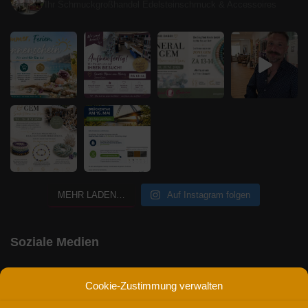
Ihr Schmuckgroßhandel
Edelsteinschmuck & Accessoires
MEHR LADEN…
Auf Instagram folgen
Soziale Medien
F
X
L
Cookie-Zustimmung verwalten
A
I