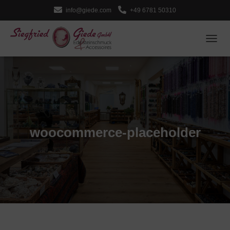
info@giede.com
+49 6781 50310
NAVI
woocommerce-placeholder