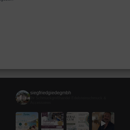
siegfriedgiedegmbh
Ihr Schmuckgroßhandel
Edelsteinschmuck &
Accessoires