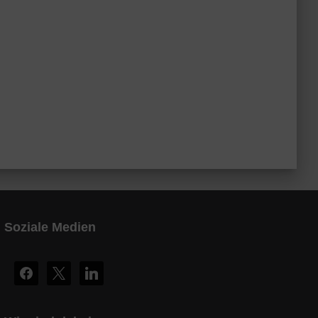
Soziale Medien
F
X
L
A
I