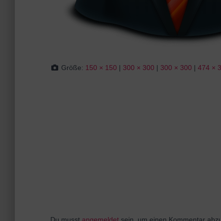
Größe:
150 × 150
|
300 × 300
|
300 × 300
|
474 × 
Du musst
angemeldet
sein, um einen Kommentar abz