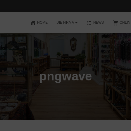
HOME
DIE FIRMA
NEWS
ONLI
pngwave