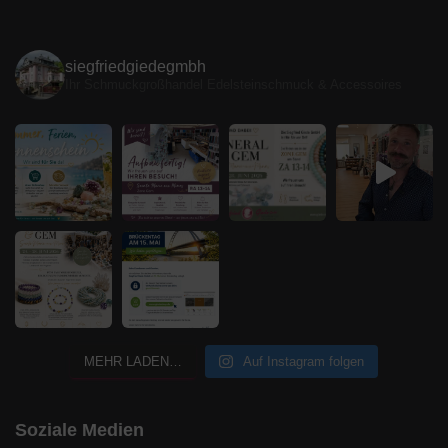
siegfriedgiedegmbh
Ihr Schmuckgroßhandel
Edelsteinschmuck & Accessoires
MEHR LADEN…
Auf Instagram folgen
Soziale Medien