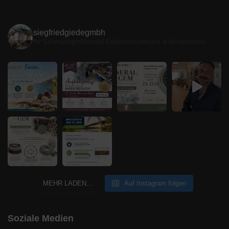
siegfriedgiedegmbh
Ihr Schmuckgroßhandel
Edelsteinschmuck & Accessoires
MEHR LADEN…
Auf Instagram folgen
Soziale Medien