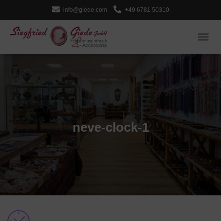
info@giede.com
+49 6781 50310
NAVI
neve-clock-1