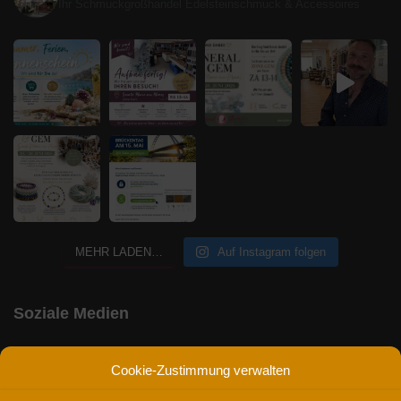
Ihr Schmuckgroßhandel
Edelsteinschmuck & Accessoires
MEHR LADEN…
Auf Instagram folgen
Soziale Medien
F
X
L
Cookie-Zustimmung verwalten
A
I