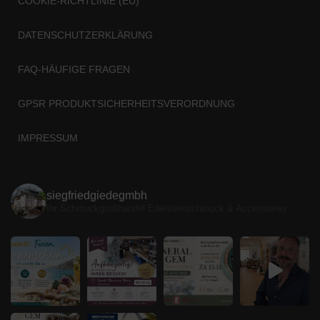
COOKIE-RICHTLINIE (EU)
DATENSCHUTZERKLÄRUNG
FAQ-HÄUFIGE FRAGEN
GPSR PRODUKTSICHERHEITSVERORDNUNG
IMPRESSUM
siegfriedgiedegmbh
Ihr Schmuckgroßhandel
Edelsteinschmuck & Accessoires